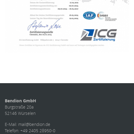
Bendion GmbH
Burgstraße 20a
52146 Würselen
E-Mail: mail@bendion.de
Telefon: +49 2405 28950-0